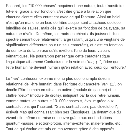
Passant, les "10.000 choses" acquièrent une nature, toute transitoire
fut-elle, grâce à leur fonction, c'est dire grâce à la relation que
chacune d'entre elles entretient avec ce qui l'entoure. Ainsi un balai
n'est qu'un manche en bois de frêne auquel sont attachées quelque
brindilles de saules, mais dès qu'il exerce sa fonction de balayage, sa
nature se révèle. De même, les mots en chinois: ils jouissent d'un
spectre sémantique relativement large (allant jusqu'à une vingtaine de
significations différentes pour un seul caractère), et c'est en fonction
du contexte de la phrase qu'ils revêtent l'une de leurs valeurs
sémantiques. Ne pourrait-on penser que cette caractéristique
linguistique ait amené Confucius sur la voie du "
ren,
仁", l'idée que
l'être humain ne devient humain qu'en relation avec ceux qui l'entoure?
Le "
ren
" confucéen exprime même plus que le simple devenir
relationnel de l'être humain: dans l'écriture du caractère "
ren,
仁", on
décèle l'être humain en situation active (module de gauche) et le
chiffre "deux" (module de droite), indiquant par là que l'être humain,
comme toutes les autres « 10 .000 choses », évolue grâce aux
contradictions qui l'habitent. "Sans contradiction, pas d'évolution",
écrivait Mao qui connaissait bien ses Classiques. La dynamique du
vivant elle-même est mise en oeuvre grâce aux contradictions:
quantum-masse, électron-proton, interne-externe, mâle-femelle, etc.
Tout ce qui évolue est mis en mouvement grâce à des opposés-