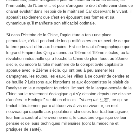
l'immuable, de l'Eternel... et pour s'arroguer le droit d'intervenir dans ce
chahut évolutif dans l'espoir de le maîtriser! Car observant le vivant, il
apparaît rapidement que c'est en épousant ses formes et sa
dynamique qu'il manifeste son efficacité optimale.
Si dans l'Histoire de la Chine, l'agriculture a tenu une place
primordiale, c'était pendant de longs millénaires en respect de ce que
la terre pouvait offrir aux humains. Est-ce le saut démographique que
le grand Empire des Qing a connu au 18ème et 19ème siècles, ou la
révolution industrielle qui a touché la Chine de plein fouet au 20ème
siècle, ou encore la folie meurtrière de la compétitivité capitaliste
apparue avec le 21ème siècle, qui ont peu à peu amener les
campagnes, les routes, les eaux, les villes à se couvrir de cendre et
de houille ? Laissons aux historiens et aux économistes le plaisir de
l'analyse en leur rappelant toutefois l'impact de la langue-pensée de la
Chine sur le revirement écologique qui s'y dessine depuis une dizaine
d'années. « Ecologie" se dit en chinois : "
sheng tai
, 生态”, ce qui se
traduit littéralement par « attitude vis-à-vis du vivant », un mot
nouveau qui rappelle aux populations chinoises leur tradition agraire,
leur lien ancestral à l’environnement, le caractère organique de leur
pensée et de leurs techniques millénaires (dont la médecine et
pratiques de santé).