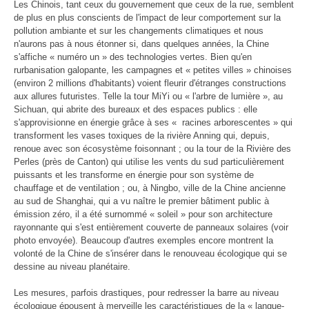
Les Chinois, tant ceux du gouvernement que ceux de la rue, semblent
de plus en plus conscients de l'impact de leur comportement sur la
pollution ambiante et sur les changements climatiques et nous
n'aurons pas à nous étonner si, dans quelques années, la Chine
s'affiche « numéro un » des technologies vertes. Bien qu'en
rurbanisation galopante, les campagnes et « petites villes » chinoises
(environ 2 millions d'habitants) voient fleurir d'étranges constructions
aux allures futuristes. Telle la tour MiYi ou « l'arbre de lumière », au
Sichuan, qui abrite des bureaux et des espaces publics : elle
s'approvisionne en énergie grâce à ses « racines arborescentes » qui
transforment les vases toxiques de la rivière Anning qui, depuis,
renoue avec son écosystème foisonnant ; ou la tour de la Rivière des
Perles (près de Canton) qui utilise les vents du sud particulièrement
puissants et les transforme en énergie pour son système de
chauffage et de ventilation ; ou, à Ningbo, ville de la Chine ancienne
au sud de Shanghai, qui a vu naître le premier bâtiment public à
émission zéro, il a été surnommé « soleil » pour son architecture
rayonnante qui s'est entièrement couverte de panneaux solaires (voir
photo envoyée). Beaucoup d'autres exemples encore montrent la
volonté de la Chine de s'insérer dans le renouveau écologique qui se
dessine au niveau planétaire.
Les mesures, parfois drastiques, pour redresser la barre au niveau
écologique épousent à merveille les caractéristiques de la « langue-