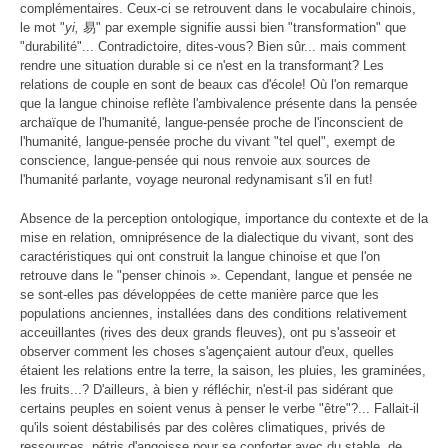
complémentaires. Ceux-ci se retrouvent dans le vocabulaire chinois,
le mot "
yi,
易" par exemple signifie aussi bien "transformation" que
"durabilité"... Contradictoire, dites-vous? Bien sûr... mais comment
rendre une situation durable si ce n'est en la transformant? Les
relations de couple en sont de beaux cas d'école! Où l'on remarque
que la langue chinoise reflète l'ambivalence présente dans la pensée
archaïque de l'humanité, langue-pensée proche de l'inconscient de
l'humanité, langue-pensée proche du vivant "tel quel", exempt de
conscience, langue-pensée qui nous renvoie aux sources de
l'humanité parlante, voyage neuronal redynamisant s'il en fut!
Absence de la perception ontologique, importance du contexte et de la
mise en relation, omniprésence de la dialectique du vivant, sont des
caractéristiques qui ont construit la langue chinoise et que l'on
retrouve dans le "penser chinois ». Cependant, langue et pensée ne
se sont-elles pas développées de cette manière parce que les
populations anciennes, installées dans des conditions relativement
acceuillantes (rives des deux grands fleuves), ont pu s'asseoir et
observer comment les choses s'agençaient autour d'eux, quelles
étaient les relations entre la terre, la saison, les pluies, les graminées,
les fruits...? D'ailleurs, à bien y réfléchir, n'est-il pas sidérant que
certains peuples en soient venus à penser le verbe "être"?... Fallait-il
qu'ils soient déstabilisés par des colères climatiques, privés de
ressources, pétris d'angoisse pour se conforter avec du stable, de