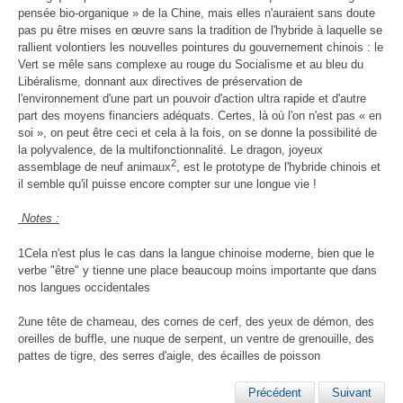
pensée bio-organique » de la Chine, mais elles n'auraient sans doute
pas pu être mises en œuvre sans la tradition de l'hybride à laquelle se
rallient volontiers les nouvelles pointures du gouvernement chinois : le
Vert se mêle sans complexe au rouge du Socialisme et au bleu du
Libéralisme, donnant aux directives de préservation de
l'environnement d'une part un pouvoir d'action ultra rapide et d'autre
part des moyens financiers adéquats. Certes, là où l'on n'est pas « en
soi », on peut être ceci et cela à la fois, on se donne la possibilité de
la polyvalence, de la multifonctionnalité. Le dragon, joyeux
2
assemblage de neuf animaux
, est le prototype de l'hybride chinois et
il semble qu'il puisse encore compter sur une longue vie !
Notes :
1Cela n'est plus le cas dans la langue chinoise moderne, bien que le
verbe "être" y tienne une place beaucoup moins importante que dans
nos langues occidentales
2une tête de chameau, des cornes de cerf, des yeux de démon, des
oreilles de buffle, une nuque de serpent, un ventre de grenouille, des
pattes de tigre, des serres d'aigle, des écailles de poisson
Précédent
Suivant