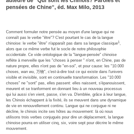
auteure de "Qui sont les Chinois? Paroles et
pensées de Chine", éd. Max Milo, 2013
Comment formuler notre pensée au moyen d'une langue qui ne
connaît pas le verbe "être"? C'est pourtant le cas de la langue
1
chinoise: le verbe "être" n'apparaît pas dans sa langue classique
,
alors que ce même verbe fut le socle de notre philosophie
occidentale. Ce vide ontologique de la "langue-pensée" chinoise
reflète à merveille que les "choses à penser " n'ont, en Chine, pas de
nature propre, elles n'ont pas de "en-soi", et pour cause: les "10.000
choses,
wan wu
, 万物", c'est-à-dire tout ce qui existe dans l'univers
visible et invisible, sont en continuelle transformation. Les "10.000
choses" ne "sont" pas, elles passent: elles naissent, s'épanouissent,
meurent et se tranforment en donnant lieu à un nouveau processus
qui lui aussi s'en vient, passe, s'en va. D'emblée, grâce à leur langue,
les Chinois échappent à la fixité, ils se meuvent dans une dynamique
de vie en renouvellement continu. Langue qui ne conjugue ni ne
décline, le chinois incite ses hôtes au mouvement: là où nous
utilisons trois verbes conjugués pour dire un déplacement, la langue
chinoise pourra en utiliser cinq, six, voire sept pour décrire le même
mouvement.