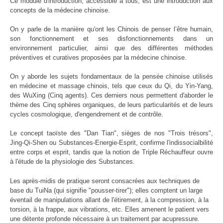
Ce module d'introduction, accessible à tous, est une introduction aux
concepts de la médecine chinoise.
On y parle de la manière qu'ont les Chinois de penser l’être humain,
son fonctionnement et ses disfonctionnements dans un
environnement particulier, ainsi que des différentes méthodes
préventives et curatives proposées par la médecine chinoise.
On y aborde les sujets fondamentaux de la pensée chinoise utilisés
en médecine et massage chinois, tels que ceux du Qi, du Yin-Yang,
des WuXing (Cinq agents). Ces derniers nous permettent d'aborder le
thème des Cinq sphères organiques, de leurs particularités et de leurs
cycles cosmologique, d'engendrement et de contrôle.
Le concept taoïste des "Dan Tian", sièges de nos "Trois trésors",
Jing-Qi-Shen ou Substances-Energie-Esprit, confirme l'indissocialbilité
entre corps et esprit, tandis que la notion de Triple Réchauffeur ouvre
à l'étude de la physiologie des Substances.
Les après-midis de pratique seront consacrées aux techniques de
base du TuiNa (qui signifie "pousser-tirer"); elles comptent un large
éventail de manipulations allant de l'étirement, à la compression, à la
torsion, à la frappe, aux vibrations, etc. Elles amenent le patient vers
une détente profonde nécessaire à un traitement par acupressure.