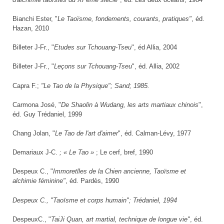
Bianchi Ester, "
Le Taoïsme, fondements, courants, pratiques"
, éd.
Hazan, 2010
Billeter J-Fr., "
Etudes sur Tchouang-Tseu
", éd Allia, 2004
Billeter J-Fr., "
Leçons sur Tchouang-Tseu
", éd. Allia, 2002
Capra F.;
"Le Tao de la Physique";
Sand; 1985.
Carmona José, "
De Shaolin à Wudang, les arts martiaux chinois
",
éd. Guy Trédaniel, 1999
Chang Jolan, "
Le Tao de l'art d'aimer
", éd. Calman-Lévy, 1977
Demariaux J-C.
; « Le Tao »
; Le cerf, bref, 1990
Despeux C., "
Immoretlles de la Chien ancienne, Taoïsme et
alchimie féminine"
, éd. Pardès, 1990
Despeux C.,
"Taoïsme et corps humain"
; Trédaniel, 1994
DespeuxC., "
TaiJi Quan, art martial, technique de longue vie"
, éd.