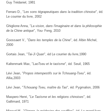
Guy Trédaniel, 1981
Ferraro D., "
Les sons tégrapeutiques dans la tradition chinoise
", éd.
Le courrier du livre, 2002
Ghiglione Anna, "
La vision, dans l'imaginaire et dans la philosophie
de la Chine antique
", You- Feng, 2010
Goossaert V., "
Dans les temples de la Chine
", éd. Albin Michel,
2000
Gortais Jean, "
Tai-Ji Quan
", éd Le courrier du livre,1990
Kaltenmark Max, "
LaoTseu et le taoïsme
", éd. Seuil, 1965
Lévi Jean, "
Propos intempestifs sur le Tchouang-Tseu"
, éd.
Allia,2003
Lévi Jean, "
Tchouang Tseu, maître du Tao
", éd. Pygmalion, 2006
Maspero Henri, "
Le Taoïsme et les religions chinoises
", éd.
Gallimard, 1971
Migaud M., "
Qigong, la médecine des souffles
", éd. Le grand livre