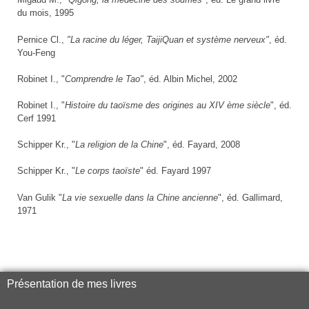
du mois, 1995
Pernice Cl.,
"La racine du léger, TaijiQuan et système nerveux"
, éd.
You-Feng
Robinet I., "
Comprendre le Tao"
, éd. Albin Michel, 2002
Robinet I., "
Histoire du taoïsme des origines au XIV ème siècle
", éd.
Cerf 1991
Schipper Kr., "
La religion de la Chine
", éd. Fayard, 2008
Schipper Kr., "
Le corps taoïste
" éd. Fayard 1997
Van Gulik "
La vie sexuelle dans la Chine ancienne
", éd. Gallimard,
1971
Présentation de mes livres