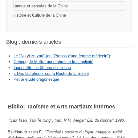
Langue et pensées de la Chine
Histoire et Culture de la Chine
Blog : derniers articles
Le "Nu yi za yan" (ou "Propos d'une femme médecin")
Gehong, le Maître qui embrasse la simplicité
Tiandi fête les 30 ans du Tienne
« Des Ouïghours sur la Route de la Soie »
Petite étude dragonesque
Biblio: Taoïsme et Arts martiaux internes
"
Lao Tseu, Tao Te King
"; trad. R.P. Wieger; Ed. du Rocher; 1990.
Baldrian-Hussein F., "
Procédés secrets du joyau magique, traité
d'alchimie taoïstes du XI ème siècle
", éd. Les deux océans, 1984