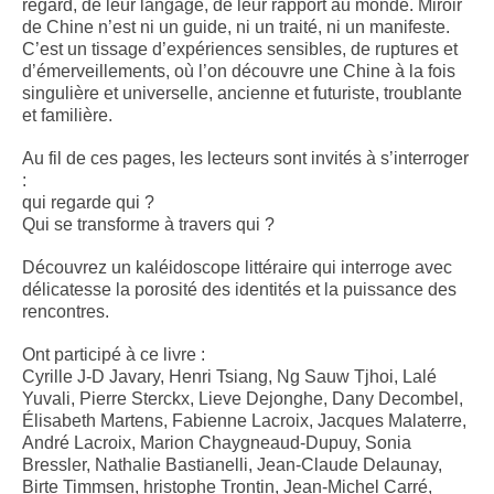
regard, de leur langage, de leur rapport au monde. Miroir
de Chine n’est ni un guide, ni un traité, ni un manifeste.
C’est un tissage d’expériences sensibles, de ruptures et
d’émerveillements, où l’on découvre une Chine à la fois
singulière et universelle, ancienne et futuriste, troublante
et familière.
Au fil de ces pages, les lecteurs sont invités à s’interroger
:
qui regarde qui ?
Qui se transforme à travers qui ?
Découvrez un kaléidoscope littéraire qui interroge avec
délicatesse la porosité des identités et la puissance des
rencontres.
Ont participé à ce livre :
Cyrille J-D Javary, Henri Tsiang, Ng Sauw Tjhoi, Lalé
Yuvali, Pierre Sterckx, Lieve Dejonghe, Dany Decombel,
Élisabeth Martens, Fabienne Lacroix, Jacques Malaterre,
André Lacroix, Marion Chaygneaud-Dupuy, Sonia
Bressler, Nathalie Bastianelli, Jean-Claude Delaunay,
Birte Timmsen, hristophe Trontin, Jean-Michel Carré,