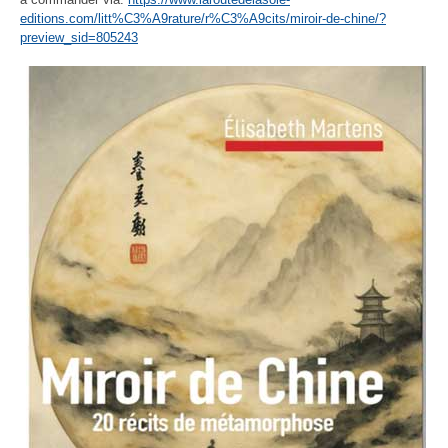
editions.com/litt%C3%A9rature/r%C3%A9cits/miroir-de-chine/?
preview_sid=805243