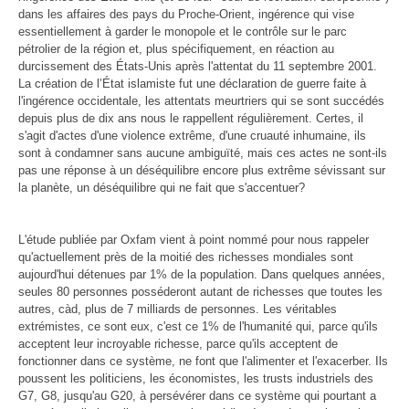
dans les affaires des pays du Proche-Orient, ingérence qui vise
essentiellement à garder le monopole et le contrôle sur le parc
pétrolier de la région et, plus spécifiquement, en réaction au
durcissement des États-Unis après l'attentat du 11 septembre 2001.
La création de l’État islamiste fut une déclaration de guerre faite à
l'ingérence occidentale, les attentats meurtriers qui se sont succédés
depuis plus de dix ans nous le rappellent régulièrement. Certes, il
s'agit d'actes d'une violence extrême, d'une cruauté inhumaine, ils
sont à condamner sans aucune ambiguïté, mais ces actes ne sont-ils
pas une réponse à un déséquilibre encore plus extrême sévissant sur
la planète, un déséquilibre qui ne fait que s'accentuer?
L'étude publiée par Oxfam vient à point nommé pour nous rappeler
qu'actuellement près de la moitié des richesses mondiales sont
aujourd'hui détenues par 1% de la population. Dans quelques années,
seules 80 personnes posséderont autant de richesses que toutes les
autres, càd, plus de 7 milliards de personnes. Les véritables
extrémistes, ce sont eux, c'est ce 1% de l'humanité qui, parce qu'ils
acceptent leur incroyable richesse, parce qu'ils acceptent de
fonctionner dans ce système, ne font que l'alimenter et l'exacerber. Ils
poussent les politiciens, les économistes, les trusts industriels des
G7, G8, jusqu'au G20, à persévérer dans ce système qui pourtant a