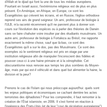
d'Allah et le djiad qui font la une de tous les médias européens.
Pourtant en Israël aussi, l'extrémisme religieux est de plus en plus
présent. En Amérique, en Afrique, en Europe, ce sont les
Évangélistes qui crèvent les écrans, et en Russie, l'église orthodoxe
reprend ses airs de grand seigneur. Un ami, professeur de biologie à
l'ULB, m'a raconté récemment qu'il ne parvient plus à donner son
cours sur l'évolution des espèces ou à parler des théories de Darwin
sans se faire chahuter voire insulter par des étudiants musulmans. Un
autre ami, professeur de biologie à Fortaleza au Brésil, me rapporte
exactement la même chose, sauf que là-bas, ce sont des
Évangélistes qu'il a sur le dos, pas des Musulmans. Ce sont des
exemples où le sentiment religieux est pris en otage par une
institution religieuse afin de manipuler l'inconscient des fidèles et
pousser ceux-ci à une haine primaire et à la xénophobie. Cet
obscurantisme nous renvoie aux temps les plus sombres du Moyen-
âge, mais par qui est-il véhiculé et dans quel but alimenter la haine, la
division et la peur?
Prenons le cas de l'Islam qui nous préoccupe aujourd'hui: quels sont
les enjeux politiques et économiques se cachant derrière les actes
terroristes des djihadistes? Pour les comprendre, il faut remonter à la
création de l’État islamiste, en 2006. Il s'est formé en réaction à
l'ingérence des États-Unis (et de leur "cour de récréation européenne")