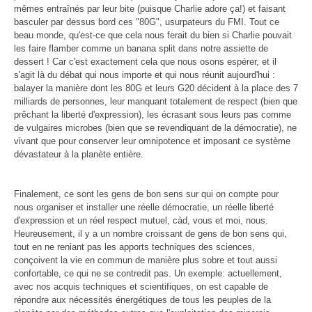
mêmes entraînés par leur bite (puisque Charlie adore ça!) et faisant
basculer par dessus bord ces "80G", usurpateurs du FMI. Tout ce
beau monde, qu'est-ce que cela nous ferait du bien si Charlie pouvait
les faire flamber comme un banana split dans notre assiette de
dessert ! Car c'est exactement cela que nous osons espérer, et il
s'agit là du débat qui nous importe et qui nous réunit aujourd'hui :
balayer la manière dont les 80G et leurs G20 décident à la place des 7
milliards de personnes, leur manquant totalement de respect (bien que
prêchant la liberté d'expression), les écrasant sous leurs pas comme
de vulgaires microbes (bien que se revendiquant de la démocratie), ne
vivant que pour conserver leur omnipotence et imposant ce système
dévastateur à la planète entière.
Finalement, ce sont les gens de bon sens sur qui on compte pour
nous organiser et installer une réelle démocratie, un réelle liberté
d'expression et un réel respect mutuel, càd, vous et moi, nous.
Heureusement, il y a un nombre croissant de gens de bon sens qui,
tout en ne reniant pas les apports techniques des sciences,
conçoivent la vie en commun de manière plus sobre et tout aussi
confortable, ce qui ne se contredit pas. Un exemple: actuellement,
avec nos acquis techniques et scientifiques, on est capable de
répondre aux nécessités énergétiques de tous les peuples de la