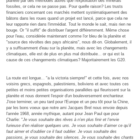
planète par des méthodes autres que l'exploitation des minerais
fossiles, or cela ne se passe pas. Pour quelle raison? Les trusts
financiers concernant ces marchés mettent systématiquement des
bâtons dans les roues quand un projet est lancé, parce que cela ne
leur rapporte rien dans l'immédiat. Tout le monde le sait, mais rien ne
bouge. Or "il suffit" de distribuer l'argent différemment. Même chose
pour l'eau, considérée maintenant comme l'or bleu de la planète et
"source des révoltes des pays africains", nous dit-on. Globalement, il
y a suffisamment d'eau sur la planète, mais avec les changements
climatiques, elle est de plus en plus mal distribuée... or qui est la
cause de ces changements climatiques? Majoritairement les G20.
La route est longue... "a la victoria siempre!" et cette fois, avec nos
voisins grecs, espagnols, palestiniens, boliviens et avec toutes ces
petites et moins petites organisations parallèles qui fleurissent sur la
planète et nous donnent l'espoir d'un bouleversement enchanteur.
J'ose terminer, un peu tard pour l'Europe et un peu tôt pour la Chine,
par les bons voeux que notre ami Jacques Brel nous envoie depuis
l'année 1968, année mythique, autant pour Jean Paul que pour
Charlie:
"
Je vous souhaite des rêves à n’en plus finir et l’envie
furieuse d’en réaliser quelques uns. Je vous souhaite d’aimer ce qu’il
faut aimer et d’oublier ce il faut oublier. Je vous souhaite des
passions, je vous souhaite des silences. Je vous souhaite des chants