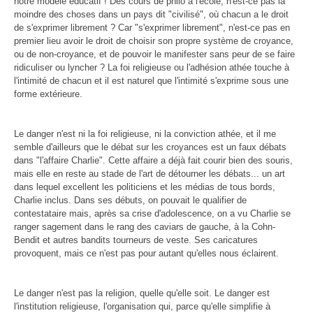
notre modèle éducatif ! Des cours de philo à l'école, n'est-ce pas la
moindre des choses dans un pays dit "civilisé", où chacun a le droit
de s'exprimer librement ? Car "s'exprimer librement", n'est-ce pas en
premier lieu avoir le droit de choisir son propre système de croyance,
ou de non-croyance, et de pouvoir le manifester sans peur de se faire
ridiculiser ou lyncher ? La foi religieuse ou l'adhésion athée touche à
l'intimité de chacun et il est naturel que l'intimité s'exprime sous une
forme extérieure.
Le danger n'est ni la foi religieuse, ni la conviction athée, et il me
semble d'ailleurs que le débat sur les croyances est un faux débats
dans "l'affaire Charlie". Cette affaire a déjà fait courir bien des souris,
mais elle en reste au stade de l'art de détourner les débats... un art
dans lequel excellent les politiciens et les médias de tous bords,
Charlie inclus. Dans ses débuts, on pouvait le qualifier de
contestataire mais, après sa crise d'adolescence, on a vu Charlie se
ranger sagement dans le rang des caviars de gauche, à la Cohn-
Bendit et autres bandits tourneurs de veste. Ses caricatures
provoquent, mais ce n'est pas pour autant qu'elles nous éclairent.
Le danger n'est pas la religion, quelle qu'elle soit. Le danger est
l'institution religieuse, l'organisation qui, parce qu'elle simplifie à