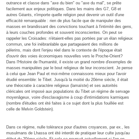
outrance et classe dans "axe du bien" ou "axe du mal", se prête
facilement aux enjeux politiques. Dans les mains des G7, G8 et
autres Géants, n'importe quelle religion peut devenir un outil d'une
efficacité remarquable : rien de plus facile que de manipuler des
masses en brandissant des convictions touchant à l'intimité des gens,
à leurs couches profondes et souvent inconscientes. On peut se
rappeler les Croisades: n'étaient-elles pas portées par un élan religieux
commun, une foi inébranlable que partageaient des millions de
pèlerins, mais dont l'enjeu réel dans le contexte de l'époque était
d'ouvrir des voies économiques nouvelles vers le Proche-Orient?
Dans l'Histoire de l'humanité, il existe un grand nombre d'exemples de
masses manipulées par le bout religieux de leur inconscient. Je pense
à celui que Jean Paul et moi-même connaissons mieux pour l'avoir
étudié ensemble: le Tibet. Jusqu'à la moitié du 20ème siècle, il était
une théocratie à caractère religieux (lamaïste) et ses autorités
cléricales ont
imposé aux populations du Tibet un régime de servage
moyenâgeux, voire d'esclavagisme à coup d'intimidations karmiques
(nombre d'études ont été faites à ce sujet dont la plus fouillée est
celle de Melvin Goldstein).
Dans ce régime, nulle tolérance pour d'autres croyances, par ex., les
musulmans de Lhassa ont été interdit de pratiquer leur culte jusqu'au
début du 20ème siècle. Et cela se poursuit actuellement si l'on en