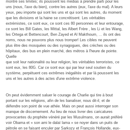
montré ses limites; ils poussent les médias à prendre parti pour les
uns (nous, l'axe du bien), contre les autres (eux, l'axe du mal). A leurs
yeux, peu importe qui sont les uns et qui sont les autres, du moment
que les divisions et la haine se concrétisent. Les véritables
extrémistes, ce sont eux, ce sont ces 80 personnes et leur entourage,
ce sont les Bill Gates, les Mittal, les Albert Frère , les Li et les Wang,
les Ortega et Bettencourt, Ben Zayed et Al Makthoum, ... ils ont des
noms, nous ne pouvons plus nous tromper! Les cibles ne peuvent
plus être des mosquées ou des synagogues, des crèches ou des
hôpitaux, des bus en plein marché, des métros à l'heure de pointe.
Quelle
que soit leur nationalité ou leur religion, les véritables terroristes, ce
sont eux, les 80G. Car ce sont eux qui par leur seul soutien du
système, perpétuent ces extrêmes inégalités et par là poussent les
uns et les autres à des actes d'une extrême violence.
On peut évidemment saluer le courage de Charlie qui tire à bout
portant sur les religions, afin de les banaliser, nous dit-il, et de
défendre son point de vue athée. Mais on peut aussi
interroger son
manque de discernement. Au lieu de nous livrer des caricatures
provocantes du prophète vénéré par les Musulmans, on aurait préféré
voir Obama et « son ami le dalaï lama » se noyer dans un puits de
pétrole en se faisant enculer par Sarkozy et François Hollande, eux-