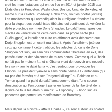
croit les manifestations qui ont eu lieu en 2014 et janvier 2015 aux
États-Unis (à Princeton, Washington, Boston, Univ. de Berkeley, et
même sur la célèbre Broadway à New York, voir les photos jointes).
Les manifestants qui revendiquaient la « religious freedom ! » étaient
pour la plupart des bouddhistes tibétains qui continuent de vénérer la
déité protectrice nommée Dorje Shugden. Le dalaï lama, après des
siècles de vénération de cette déité dans sa propre secte (les
Guélougpas), a interdit son culte en affirmant avoir découvert que
Dorje Shugden est un esprit malfaisant. Après l’anathème jeté sur
ceux qui continuent cette tradition, les adeptes du culte de Dorje
Shugden ont subi, au sein des communautés tibétaines en exil, des
persécutions et des violences de toutes sortes. Comme quoi « l'habit
ne fait pas le moine » !... et si Obama vient de recevoir une nouvelle
fois son «
ami le dalaï lama
», c'est surtout pour provoquer les
Chinois. Le président yankee a sans doute pensé à Guantanamo (qui
n'a pas été fermée) et à ses "targeted killings" au Pakistan et au
Yemen quand il a parlé du dalaï lama comme étant "
une source
d'inspiration qui l'encourage à parler en faveur de la liberté et de la
dignité de tous les êtres humains
". « Hypocrisy ! » lit-on sur les
pancartes que portent les manifestants de Broadway.
Mais depuis la sinistre « affaire Charlie », ce sont surtout les soldats